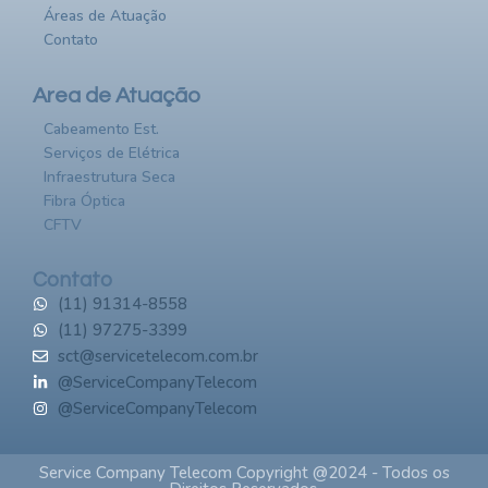
Áreas de Atuação
Contato
Area de Atuação
Cabeamento Est.
Serviços de Elétrica​
Infraestrutura Seca​
Fibra Óptica​
CFTV​
Contato
(11) 91314-8558
(11) 97275-3399
sct@servicetelecom.com.br
@ServiceCompanyTelecom
@ServiceCompanyTelecom
Service Company Telecom Copyright @2024 - Todos os