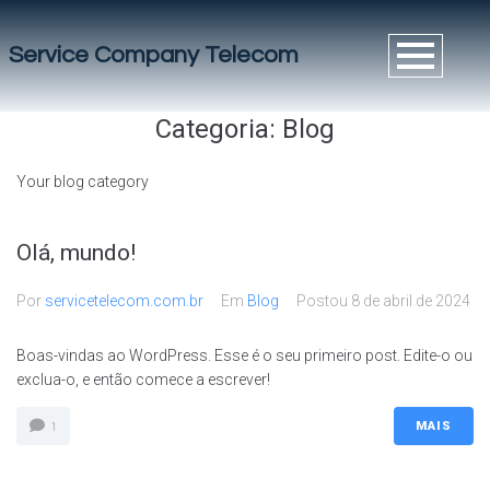
Service Company Telecom
Categoria:
Blog
Your blog category
Olá, mundo!
Por
servicetelecom.com.br
Em
Blog
Postou
8 de abril de 2024
Boas-vindas ao WordPress. Esse é o seu primeiro post. Edite-o ou
exclua-o, e então comece a escrever!
MAIS
1